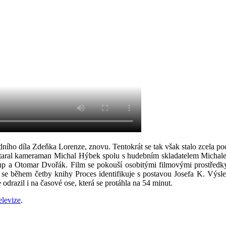
ního díla Zdeňka Lorenze, znovu. Tentokrát se tak však stalo zcela pod 
staral kameraman Michal Hýbek spolu s hudebním skladatelem Michale
kup a Otomar Dvořák. Film se pokouší osobitými filmovými prostředk
 se během četby knihy Proces identifikuje s postavou Josefa K. Výsled
odrazil i na časové ose, která se protáhla na 54 minut.
elevize
.