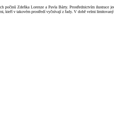
ých počinů Zdeňka Lorenze a Pavla Bárty. Prostřednictvím ilustrace je
i, kteří v takovém prostředí vyčnívají z řady. V době velmi limitovaný