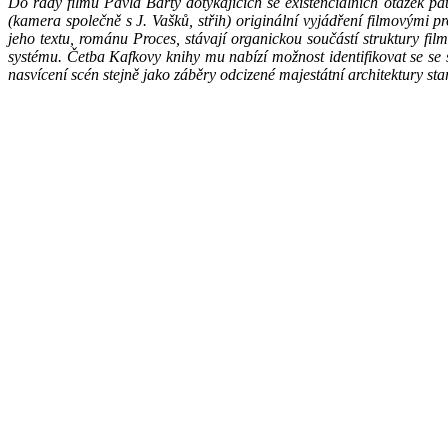
Do řady filmů Pavla Bárty dotýkajících se existenciálních otázek pa
(kamera společně s J. Vašků, střih) originální vyjádření filmovými 
jeho textu, románu Proces, stávají organickou součástí struktury fil
systému. Četba Kafkovy knihy mu nabízí možnost identifikovat se se
nasvícení scén stejně jako záběry odcizené majestátní architektury sta