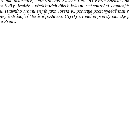
tří také Inkarnace, která vznikala v letech 1982–84 v režii Zdeňka Lo
prostředky. Jestliže v předchozích dílech bylo patrné souznění s atmos
mu. Hlavního hrdinu stejně jako Josefa K. pohlcuje pocit vyděděnosti 
 stejně strádající literární postavou. Úryvky z románu jsou dynamicky
ré Prahy.