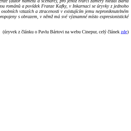
renze (autor námětu a scénáře), pro jehož tvůrčí záměry hledal Bárta
férou románů a povídek Franze Kafky, v Inkarnaci se úryvky z jednoho
v osobních vztazích a ztracenosti v existujícím jemu neproniknutelném
 propojeny s obrazem, v němž má své významné místo expresionistické
(úryvek z článku o Pavlu Bártovi na webu Cinepur, celý článek
zde
)