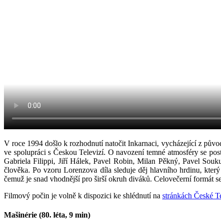
V roce 1994 došlo k rozhodnutí natočit Inkarnaci, vycházející z původ
ve spolupráci s Českou Televizí. O navození temné atmosféry se po
Gabriela Filippi, Jiří Hálek, Pavel Robin, Milan Pěkný, Pavel Sou
člověka. Po vzoru Lorenzova díla sleduje děj hlavního hrdinu, který
čemuž je snad vhodnější pro širší okruh diváků. Celovečerní formát se 
Filmový počin je volně k dispozici ke shlédnutí na
stránkách České T
Mašinérie (80. léta, 9 min)