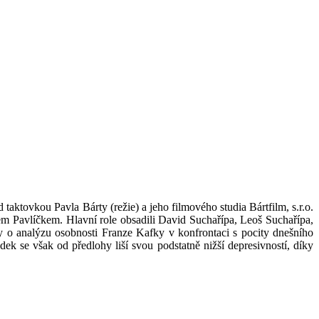
taktovkou Pavla Bárty (režie) a jeho filmového studia Bártfilm, s.r.o.
m Pavlíčkem. Hlavní role obsadili David Suchařípa, Leoš Suchařípa,
y o analýzu osobnosti Franze Kafky v konfrontaci s pocity dnešního
ek se však od předlohy liší svou podstatně nižší depresivností, díky