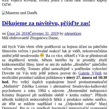
režii Vojtěch Kovařík, rovněž jeden z členů rané formace kapely
OZW.
Děkujeme za návštěvu, přijďte zas!
on
Únor 24, 2018
Červenec 31, 2019
by
zdeneklore
Milí obdivovatelé Zbygniewa Daase,
rád bych Vám všem vřele poděkoval za hojnou účast na pátečním
filmovém večeru i pochvalné reakce! Jak je vidět, nekonvenčnímu
umění ještě neodzvonilo
Ba co více, někteří z Vás se přimlouvali
za doplňkový termín, během kterého by se promítly zbylé
krátkometrážní filmy, které se ani do našeho „dlouhého“ pátečního
večera nevešly. Tomuto přání samozřejmě s potěšením vyhovím!
Dovolte mi Vás tedy ještě jednou pozvat do
Galerie Výtoň
na
neoficiální promítací událost pořádanou
v úterý 27. února od 18:30
hod
. Pro velký úspěch zopakujeme hravě protiautomatizační
„Mašinérii“ Zdeňka Lorenze i alternativní freudovsko-kafkovský
psychohoror z roku 1984 s názvem „Momentální indispozice
Kristiny Bojarové při nedělním obědě v kruhu rodiny“. Přibyde
několik krátkých nedoceněných štěků z produkce našeho umělce,
ale těšit se můžete například i na „Odpolední osidla“ Mayi
Derenové. Pro ty co zmeškali fascinující improvizační vystoupení