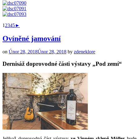
1
2
3
4
5
►
Ovíněné jamování
on
Únor 28, 2018
Únor 28, 2018
by
zdeneklore
Dernisáž doprovodné části výstavy „Pod zemí“
Jelikož doprovodná část výstavy
ve Vinném sklepě
Möller
bude