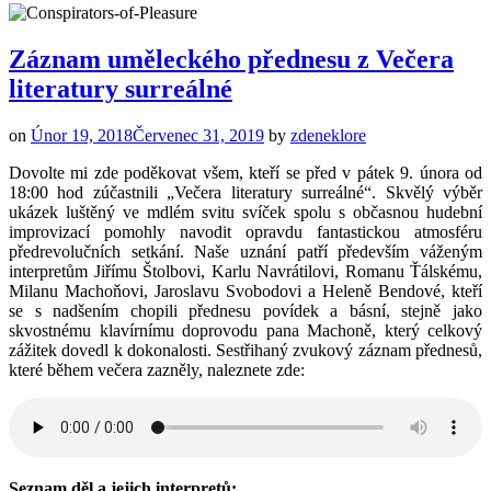
Záznam uměleckého přednesu z Večera
literatury surreálné
on
Únor 19, 2018
Červenec 31, 2019
by
zdeneklore
Dovolte mi zde poděkovat všem, kteří se před v pátek 9. února od
18:00 hod zúčastnili „Večera literatury surreálné“. Skvělý výběr
ukázek luštěný ve mdlém svitu svíček spolu s občasnou hudební
improvizací pomohly navodit opravdu fantastickou atmosféru
předrevolučních setkání. Naše uznání patří především váženým
interpretům Jiřímu Štolbovi, Karlu Navrátilovi, Romanu Ťálskému,
Milanu Machoňovi, Jaroslavu Svobodovi a Heleně Bendové, kteří
se s nadšením chopili přednesu povídek a básní, stejně jako
skvostnému klavírnímu doprovodu pana Machoně, který celkový
zážitek dovedl k dokonalosti. Sestřihaný zvukový záznam přednesů,
které během večera zazněly, naleznete zde:
Seznam děl a jejich interpretů: