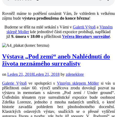
Rovněž máme to potěšení oznámit Vám, že vzhledem k velkému
zájmu bude
výstava prodloužena do konce března
!
Budeme se těšit na milé setkání s Vámi v
Galerii Výtoň
a
Vinném
sklepě Moller
kde jednotlivé části expozice probíhají, například
již
9. února v 18:00
u příležitosti
Večera literatury surreálné
.
Výstava „Pod zemí“ aneb Nahlédnutí do
života neznámého surrealisty
on
Leden 21, 2018
Leden 21, 2018
by
zdeneklore
Galerie Výtoň
ve spolupráci s
Vinným sklepem Möller
si vás u
příležitosti oslav 60. výročí umělcova zrodu dovolují pozvat na
výstavu in memoriam s názvem „Pod zemí / Under ground“.
Ústředním tématem ryze surrealistické expozice bude osobnost
Zdeňka Lorenze, jednoho z mnoha nadaných umělců, o které
historie zavadila pohledem bez plnohodnotného docenění.
Klasických oslavných výstav, snažících se o přesné vylíčení
autorova života a tvorby, zde byly již spousty. V „Podzemí“ se