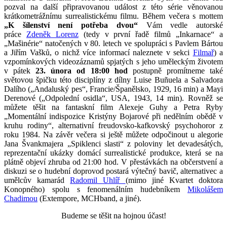
pozval na další připravovanou událost z této série věnovanou
krátkometrážnímu surrealistickému filmu. Během večera s mottem
„K šílenství není potřeba dvou“
Vám vedle autorské
práce
Zdeněk Lorenz
(tedy v první řadě filmů „Inkarnace“ a
„Mašinérie“ natočených v 80. letech ve spolupráci s Pavlem Bártou
a Jiřím Vašků, o nichž více informací naleznete v sekci
Filmař
) a
vzpomínkových videozáznamů spjatých s jeho uměleckým životem
v pátek
23. února od 18:00 hod
postupně promítneme také
světovou špičku této disciplíny z dílny Luise Buñue
la a Salvadora
Dalího („Andaluský pes“, Francie/Španělsko, 1929, 16 min) a Mayi
Derenové („Odpolední osidla“, USA, 1943, 14 min). Rovněž se
můžete těšit na fantaskní film Alexeje Guhy a Petra Ryby
„Momentální indispozice
Kristýny Bojarové při nedělním obědě v
kruhu rodiny“, alternativní freudovsko-kafkovský psychohoror z
roku 1984. Na závěr večera si ještě můžete odpočinout u alegorie
Jana Švankmajera „Spiklenci slasti“ z poloviny let devadesátých,
reprezentační ukázky domácí surrealistické produkce, která se na
plátně objeví zhruba od 21:00 hod. V přestávkách na občerstvení a
diskuzi se o hudební doprovod postará výtečný bavič, alternativec a
umělcův kamarád
Radomil Uhlíř
(mimo jiné Kvartet doktora
Konopného) spolu s fenomenálním hudebníkem
Mikolášem
Chadimou
(Extempore, MCHband, a jiné).
Budeme se těšit na hojnou účast!