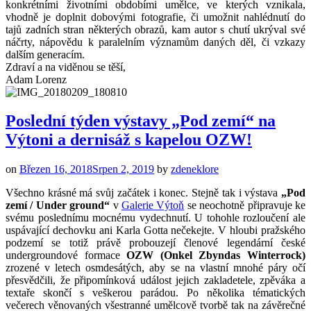
konkrétními životními obdobími umělce, ve kterých vznikala,
vhodně je doplnit dobovými fotografie, či umožnit nahlédnutí do
tajů zadních stran některých obrazů, kam autor s chutí ukrýval své
náčrty, nápovědu k paralelním významům daných děl, či vzkazy
dalším generacím.
Zdraví a na viděnou se těší,
Adam Lorenz
Poslední týden výstavy „Pod zemí“ na
Výtoni a dernisáž s kapelou OZW!
on
Březen 16, 2018
Srpen 2, 2019
by
zdeneklore
Všechno krásné má svůj začátek i konec. Stejně tak i výstava
„Pod
zemí / Under ground“
v
Galerie Výtoň
se neochotně připravuje ke
svému poslednímu mocnému vydechnutí. U tohohle rozloučení ale
uspávající dechovku ani Karla Gotta nečekejte. V hloubi pražského
podzemí se totiž právě probouzejí členové legendární české
undergroundové formace
OZW (Onkel Zbyndas Winterrock)
zrozené v letech osmdesátých, aby se na vlastní mnohé páry očí
přesvědčili, že připomínková událost jejich zakladetele, zpěváka a
textaře skončí s veškerou parádou. Po několika tématických
večerech věnovaných všestranné umělcově tvorbě tak na závěrečné