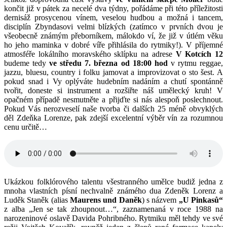
končit již v pátek za necelé dva týdny, pořádáme při této příležitosti
dernisáž prosycenou vínem, veselou hudbou a možná i tancem,
disciplín Zbyndasovi velmi blízkých (zatímco v prvních dvou je
všeobecně známým přeborníkem, málokdo ví, že již v útlém věku
ho jeho maminka v dobré víře přihlásila do rytmiky!). V příjemné
atmosféře lokálního moravského sklípku na adrese
V Kotcích 12
budeme tedy
ve středu 7. března od 18:00 hod
v rytmu reggae,
jazzu, bluesu, country i folku jamovat a improvizovat o sto šest. A
pokud snad i Vy oplýváte hudebním nadáním a chutí spontánně
tvořit, doneste si instrument a rozšiřte náš umělecký kruh! V
opačném případě nesmutněte a přijďte si nás alespoň poslechnout.
Pokud Vás nerozveselí naše tvorba či dalších 25 méně obvyklých
děl Zdeňka Lorenze, pak zdejší excelentní výběr vín za rozumnou
cenu určitě…
Ukázkou folklórového talentu všestranného umělce budiž jedna z
mnoha vlastních písní nechvalně známého dua Zdeněk Lorenz a
Luděk Staněk (alias
Maurens und Daněk
) s názvem
„U Pinkasů“
z alba „Jen se tak zhoupnout…“, zaznamenaná v roce 1988 na
narozeninové oslavě Davida Pohribného. Rytmiku měl tehdy ve své