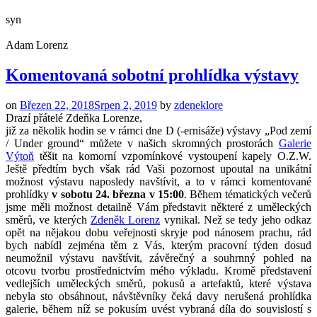
syn
Adam Lorenz
Komentovaná sobotní prohlídka výstavy
on
Březen 22, 2018
Srpen 2, 2019
by
zdeneklore
Drazí přátelé Zdeňka Lorenze,
již za několik hodin se v rámci dne D (-ernisáže) výstavy „Pod zemí
/ Under ground“ můžete v našich skromných prostorách
Galerie
Výtoň
těšit na komorní vzpomínkové vystoupení kapely O.Z.W.
Ještě předtím bych však rád Vaši pozornost upoutal na unikátní
možnost výstavu naposledy navštívit, a to v rámci komentované
prohlídky
v sobotu 24. března v 15:00
. Během tématických večerů
jsme měli možnost detailně Vám představit některé z uměleckých
směrů, ve kterých
Zdeněk Lorenz
vynikal. Než se tedy jeho odkaz
opět na nějakou dobu veřejnosti skryje pod nánosem prachu, rád
bych nabídl zejména těm z Vás, kterým pracovní týden dosud
neumožnil výstavu navštívit, závěrečný a souhrnný pohled na
otcovu tvorbu prostřednictvím mého výkladu. Kromě představení
vedlejších uměleckých směrů, pokusů a artefaktů, které výstava
nebyla sto obsáhnout, návštěvníky čeká davy nerušená prohlídka
galerie, během níž se pokusím uvést vybraná díla do souvislostí s