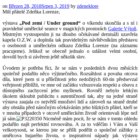
on
Březen 28, 2018
Srpen 3, 2019
by
zdeneklore
Milí přátelé Zdeňka Lorenze,
výstava
„Pod zemí / Under ground“
o víkendu skončila a s ní i
pravidelné umělecké seance v magických prostorách
Galerie Výtoň
.
Mistrným vystoupením ji na dlouho očekávané dernisáži uzavřela
kapela O.Z.W. a doplnila tak pravidelným návštěvníkům představu
o osobnosti a uměleckém odkazu Zdeňka Lorenze (na záznamu
pracujeme). Jelikož se obecně jednalo o událost velmi osobní,
dovolil bych si závěrem ještě několik slov.
Úvodem je potřeba říci, že se nám v posledních dvou měsících
společně podařilo něco výjimečného. Rozsáhlost a povaha otcova
díla, které jsem si u příležitosti jeho nedožitých 60-tin předsevzal
veřejnosti přiblížit, ve mne od začátku vzbuzovala respekt a obavu z
důstojného zachycení jeho myšlenek. Rovněž nebylo lehkým
úkolem skloubit publicitu s autentičností tak, aby na jedné straně
výstava zaujala co největší množství lidí a zároveň na straně druhé
aby obstála před náročným očekáváním jeho blízkých přátel, kteří se
v mnoha případech v otcově uměleckém životě orientovali lépe než
já sám.
Nicméně mám pocit, že se nám v tomto ohledu
podařilo najít perfektní rovnováhu. A za to vděčím i Vám a Vaší
velkorysosti, se kterou jste se přišli podělit o společné zážitky z
umělcova bujarého života, o inspirativní nápady jak výstavu