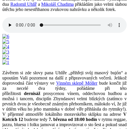
dua
Radomil Uhlíř
a
Mikoláš Chadima
přikládám jako velmi slabou
útěchu jeho nesestřihanou zvukovou nahrávku a několik fotek.
Závěrem si zde slovy pana Uhlíře „přihřeji svůj masový bujón“ a
upoutám Vaši pozornost na další z připravovaných večerů. Jelikož
doprovodná část výstavy ve
Vinném sklepě Möller
bude končit již
za necelé dva týdny, pořádáme při této
příležitosti
dernisáž
prosycenou vínem, oddechovou hudbou a
možná i tancem, disciplín Zbyndasovi velmi blízkých (zatímco v
prvních dvou je všeobecně známým přeborníkem, málokdo ví, že již
v útlém věku ho jeho maminka v dobré víře přihlásila do rytmiky!).
V příjemné atmosféře lokálního moravského sklípku na adrese
V
Kotcích 12
budeme tedy
7. března od 18:00 hodin
v rytmu reggae,
jazzu, bluesu i folku jamovat a improvizovat o sto šest a pokud snad