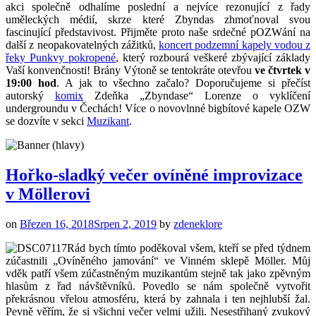
akci společně odhalíme poslední a nejvíce rezonující z řady
uměleckých médií, skrze které Zbyndas zhmoťnoval svou
fascinující představivost. Přijměte proto naše srdečné pOZWání na
další z neopakovatelných zážitků,
koncert podzemní kapely vodou z
řeky Punkvy pokropené
, který rozbourá veškeré zbývající základy
Vaší konvenčnosti! Brány Výtoně se tentokráte otevřou
ve čtvrtek v
19:00 hod
. A jak to všechno začalo? Doporučujeme si přečíst
autorský
komix
Zdeňka „Zbyndase“ Lorenze o vyklíčení
undergroundu v Čechách! Více o novovlnné bigbítové kapele OZW
se dozvíte v sekci
Muzikant
.
Hořko-sladký večer ovíněné improvizace
v Möllerovi
on
Březen 16, 2018
Srpen 2, 2019
by
zdeneklore
Rád bych tímto poděkoval všem, kteří se před týdnem
zúčastnili „Ovíněného jamování“ ve Vinném sklepě Möller. Můj
vděk patří všem zúčastněným muzikantům stejně tak jako zpěvným
hlasům z řad návštěvníků. Povedlo se nám společně vytvořit
překrásnou vřelou atmosféru, která by zahnala i ten nejhlubší žal.
Pevně věřím, že si všichni večer velmi užili. Nesestřihaný zvukový