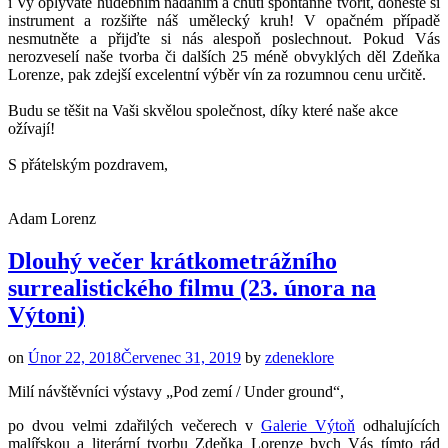
i Vy oplýváte hudebním nadáním a chutí spontánně tvořit, doneste si
instrument a rozšiřte náš umělecký kruh! V opačném případě
nesmutněte a přijďte si nás alespoň poslechnout. Pokud Vás
nerozveselí naše tvorba či dalších 25 méně obvyklých děl Zdeňka
Lorenze, pak zdejší excelentní výběr vín za rozumnou cenu určitě.
Budu se těšit na Vaši skvělou společnost, díky které naše akce
ožívají!
S přátelským pozdravem,
Adam Lorenz
Dlouhý večer krátkometrážního
surrealistického filmu (23. února na
Výtoni)
on
Únor 22, 2018
Červenec 31, 2019
by
zdeneklore
Milí návštěvníci výstavy „Pod zemí / Under ground“,
po dvou velmi zdařilých večerech v
Galerie Výtoň
odhalujících
malířskou a literární tvorbu Zdeňka Lorenze bych Vás tímto rád