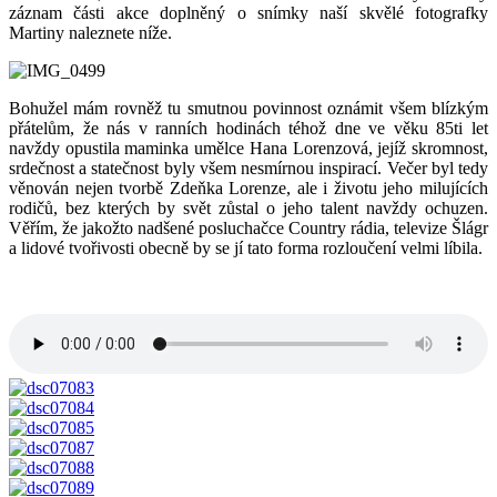
záznam části akce doplněný o snímky naší skvělé fotografky
Martiny naleznete níže.
Bohužel mám rovněž tu smutnou povinnost oznámit všem blízkým
přátelům, že nás v ranních hodinách téhož dne ve věku 85ti let
navždy opustila maminka umělce Hana Lorenzová, jejíž skromnost,
srdečnost a statečnost byly všem nesmírnou inspirací. Večer byl tedy
věnován nejen tvorbě Zdeňka Lorenze, ale i životu jeho milujících
rodičů, bez kterých by svět zůstal o jeho talent navždy ochuzen.
Věřím, že jakožto nadšené posluchačce Country rádia, televize Šlágr
a lidové tvořivosti obecně by se jí tato forma rozloučení velmi líbila.