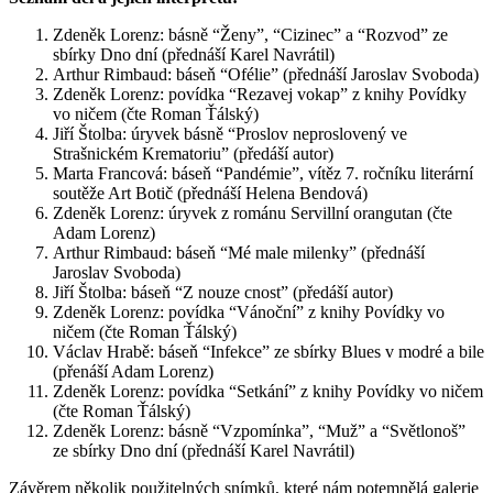
Zdeněk Lorenz: básně “Ženy”, “Cizinec” a “Rozvod” ze
sbírky Dno dní (přednáší Karel Navrátil)
Arthur Rimbaud: báseň “Ofélie” (přednáší Jaroslav Svoboda)
Zdeněk Lorenz: povídka “Rezavej vokap” z knihy Povídky
vo ničem (čte Roman Ťálský)
Jiří Štolba: úryvek básně “Proslov neproslovený ve
Strašnickém Krematoriu” (předáší autor)
Marta Francová: báseň “Pandémie”, vítěz 7. ročníku literární
soutěže Art Botič (přednáší Helena Bendová)
Zdeněk Lorenz: úryvek z románu Servillní orangutan (čte
Adam Lorenz)
Arthur Rimbaud: báseň “Mé male milenky” (přednáší
Jaroslav Svoboda)
Jiří Štolba: báseň “Z nouze cnost” (předáší autor)
Zdeněk Lorenz: povídka “Vánoční” z knihy Povídky vo
ničem (čte Roman Ťálský)
Václav Hrabě: báseň “Infekce” ze sbírky Blues v modré a bile
(přenáší Adam Lorenz)
Zdeněk Lorenz: povídka “Setkání” z knihy Povídky vo ničem
(čte Roman Ťálský)
Zdeněk Lorenz: básně “Vzpomínka”, “Muž” a “Světlonoš”
ze sbírky Dno dní (přednáší Karel Navrátil)
Závěrem několik použitelných snímků, které nám potemnělá galerie