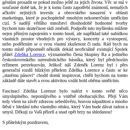
géniům prosadit se pokud možno ještě za jejich života. Věc se má v
současné době tak, že je k tomu často zapotřebí známostí, nemalých
ačkoliv nejistých investic a obrovského nasazení v oblasti
marketingu, které je pochopitelně mnohým nekomerčním umělcům
cizí. S nadějí většího množství dlouhodobě hodnotné tvorby
bychom tuto skutečnost rádi změnili. Podpořit tuto myšlenku můžete
nejen přímým zapojením v tomto hnutí, ale například také nabídkou
vlastních prostor vhodných pro výstavy, koncerty a vystoupení,
nebo podělením se o svou vlastní zkušenost či radu. Rád bych na
tomto místě připomněl několik dekád neoficiálně existující Spolek
přátel
Zdeňka Lorence
, významného člena Skupiny Ra a jediného
československého surrealistického básníka, který byl předchozím
režimem perzekuován. Jelikož náš Zdeněk Lorenz byl i přes
generační rozdíl blízkým přítelem Zdeňka Lorence a často se ke
„starému pánovi“ chodil domů inspirovat, chtěli bychom na tomto
základě dále stavět a svou aktivitou vzdát hold oběma umělcům.
Fascinací Zdeňka Lorenze bylo nalézt v tomto světě něco
smysluplného, nepomíjivého a vnitřně obohacujícího. Přeji Vám
tedy všem na závěr zdravou sebedůvěru, hravou nápaditost a mnoho
štěstí v hledání toho vlastního otisku, který Vám bude dávat radost a
smysl. Děkuji za Vaši přízeň a snad opět brzy na shledanou!
S přátelským pozdravem,