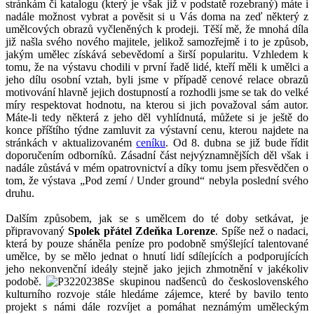
stránkám či katalogu (který je však již v podstatě rozebraný) máte i
nadále možnost vybrat a pověsit si u Vás doma na zeď některý z
umělcových obrazů vyčleněných k prodeji. Těší mě, že mnohá díla
již našla svého nového majitele, jelikož samozřejmě i to je způsob,
jakým umělec získává sebevědomí a širší popularitu. Vzhledem k
tomu, že na výstavu chodili v první řadě lidé, kteří měli k umělci a
jeho dílu osobní vztah, byli jsme v případě cenové relace obrazů
motivování hlavně jejich dostupností a rozhodli jsme se tak do velké
míry respektovat hodnotu, na kterou si jich považoval sám autor.
Máte-li tedy některá z jeho děl vyhlídnutá, můžete si je ještě do
konce příštího týdne zamluvit za výstavní cenu, kterou najdete na
stránkách v aktualizovaném
ceníku
. Od 8. dubna se již bude řídit
doporučením odborníků. Zásadní část nejvýznamnějších děl však i
nadále zůstává v mém opatrovnictví a díky tomu jsem přesvědčen o
tom, že výstava „Pod zemí / Under ground“ nebyla poslední svého
druhu.
Dalším způsobem, jak se s umělcem do té doby setkávat, je
připravovaný
Spolek přátel Zdeňka Lorenze
. Spíše než o nadaci,
která by pouze sháněla peníze pro podobně smýšlející talentované
umělce, by se mělo jednat o hnutí lidí sdílejících a podporujících
jeho nekonvenční ideály stejně jako jejich zhmotnění v jakékoliv
podobě.
Se skupinou nadšenců do československého
kulturního rozvoje stále hledáme zájemce, které by bavilo tento
projekt s námi dále rozvíjet a pomáhat neznámým uměleckým