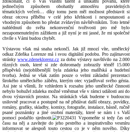
zdokonalit, či o Váš vlastní talent a unikátní povahu, které
jedinečným způsobem obohatily atmosféru pravidelných
tématických večerů… díky tomu jsem měl možnost představit si
obraz otcova příběhu v celé jeho křehkosti i nespoutanosti a
vhodným způsobem ho předat zvídavým návštěvníkům. Toto letmé
nahlédnutí do světa nekonvenční tvořivosti pro mě bylo
nezapomenutelným zážitkem a již nyní je mi jasné, že mi společné
chvíle s Vámi budou chybět.
Výstavou však má snaha nekončí. Jak již mnozí víte, umělecký
odkaz Zdeňka Lorenze má i svou digitální podobu. Pro zajímavost
stránky
www.zdeneklorenz.cz
za dobu výstavy navštívilo na 2.000
různých osob, které si zde dohromady zobrazily téměř 15.000
příspěvků (nejoblíbenější byla zdaleka jeho malířská a hudební
tvorba). Jedná se však zatím pouze o velmi základní prezentaci
širokého uměleckého záběru, kterým otec vyjadřoval svého génia.
Asi jste si všimli, že vzhledem k rozsahu jeho umělecké činnosti
nebylo bohužel zdaleka možné vměstnat vše v rámci události ani do
dvou výstavních prostor. Na stránkách však budeme v budoucnu
usilovně pracovat a postupně na ně přidávat další obrazy, povídky,
romány, grafiky, skladby, komixy, fotografie, instalace, básně, ručně
psané poznámky a jiné osobní materiály, které se nám i s Vaší
pomocí podařilo sjednotit.
Vzpomeňte si tedy čas od
času na něj a zavítejte do jeho pestrého a inspirativního vesmíru
informovat se alespoň touto cestou co je v něm nového. Díky